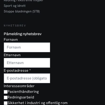
Redning i ekstreme miljøer
Sport og idrett
Stoppe blødningen (STB)
NYHETSBREV
Påmelding nyhetsbrev
Fornavn
Etternavn
E-postadresse
*
Interesseområder
Pasienthåndtering
Redningsarbeid
Sikkerhet i industri og offentlig rom