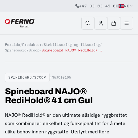
+47 33 03 45 00
NO
Jump to content
Forside
/
Produkter
/
Stabilisering og fiksering
/
Spineboard/Scoop
/
Spineboard NAJO® RediHold® 41 cm Gul
SPINEBOARD/SCOOP
FNAJO10105
Spineboard NAJO®
RediHold® 41 cm Gul
NAJO® RediHold® er den ultimate allsidige ryggbrettet
som kombinerer enkelhet og funksjonalitet for å møte
ulike behov innen ryggstøtte. Utstyrt med flere