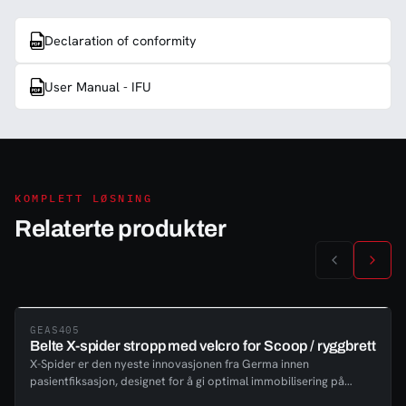
Declaration of conformity
User Manual - IFU
KOMPLETT LØSNING
Relaterte produkter
GEAS405
Belte X-spider stropp med velcro for Scoop / ryggbrett
X-Spider er den nyeste innovasjonen fra Germa innen
pasientfiksasjon, designet for å gi optimal immobilisering på
scoop-bårer eller ryggbårer. Utviklet i samarbeid med