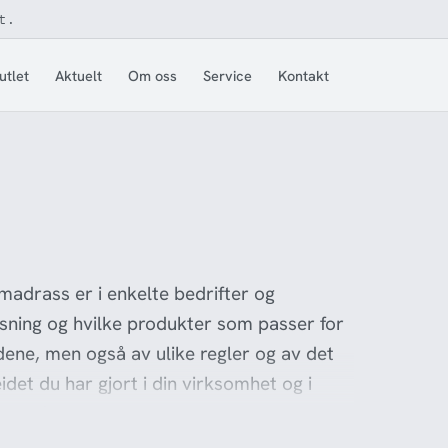
t.
utlet
Aktuelt
Om oss
Service
Kontakt
adrass er i enkelte bedrifter og
øsning og hvilke produkter som passer for
ldene, men også av ulike regler og av det
det du har gjort i din virksomhet og i
 bedrift til selskap, men vi hos Ferno
er og ambulansepleie i mange år og har