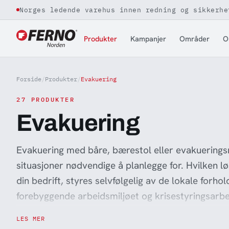
Norges ledende varehus innen redning og sikkerhe
Jump to content
Produkter
Kampanjer
Områder
O
Forside
/
Produkter
/
Evakuering
27 PRODUKTER
Evakuering
Evakuering med båre, bærestol eller evakueringsm
situasjoner nødvendige å planlegge for. Hvilken l
din bedrift, styres selvfølgelig av de lokale forho
forebyggende arbeidsmiljøet og krisestyringsarbei
tilknytning til industrivern. Behovene varierer fra
LES MER
Norden har jobbet med politi, beredskapstjenest