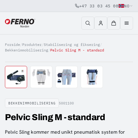
+47 33 03 45 00
NO
Jump to content
Forside
/
Produkter
/
Stabilisering og fiksering
/
Bekkenimmobilisering
/
Pelvic Sling M - standard
BEKKENIMMOBILISERING
5001100
Pelvic Sling M - standard
Pelvic Sling kommer med unikt pneumatisk system for