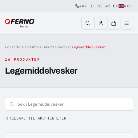
+47 33 03 45 00
NO
Jump to content
Forside
/
Produkter
/
Akuttenheter
/
Legemiddelvesker
16 PRODUKTER
Legemiddelvesker
TILBAKE TIL AKUTTENHETER