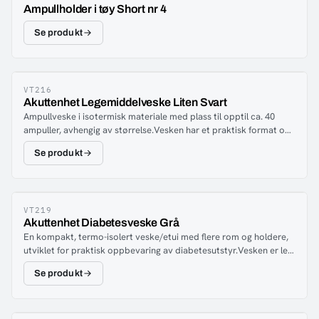
Ampullholder i tøy Short nr 4
Se produkt
VT216
Akuttenhet Legemiddelveske Liten Svart
Ampullveske i isotermisk materiale med plass til opptil ca. 40
ampuller, avhengig av størrelse.Vesken har et praktisk format og
en smart design som gir god oversikt. Polstret avdeler og
Se produkt
elastiske borrelåsstropper sikrer at innholdet beskyttes
optimalt.Vesken selges uten innhold. Bilder er kun for illustrasjon.
VT219
Akuttenhet Diabetesveske Grå
En kompakt, termo-isolert veske/etui med flere rom og holdere,
utviklet for praktisk oppbevaring av diabetesutstyr.Vesken er lett
å ta med på farten og kan legges i en håndveske eller ryggsekk,
Se produkt
noe som sikrer at alt nødvendig medisinsk utstyr er lett
tilgjengelig og oppbevares ved optimal temperatur.Et av
rommene er foret med termo-isolert materiale og har en
passende størrelse for oppbevaring av insulinflasker eller