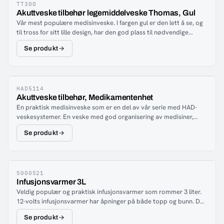
TT300
Akuttveske tilbehør legemiddelveske Thomas, Gul
Vår mest populære medisinveske. I fargen gul er den lett å se, og
til tross for sitt lille design, har den god plass til nødvendige
medisiner, enten ampuller eller hetteglass.Vesken kan justeres
Se produkt
etter behov siden elastikken kan tas av.Vesken har også
gjennomsiktige oppbevarings rom. Passer spesielt godt i vår
Thomas sekk TT 200.
HAD5114
Akuttveske tilbehør, Medikamentenhet
En praktisk medisinveske som er en del av vår serie med HAD-
veskesystemer. En veske med god organisering av medisiner,
samtidig som den også har plass til noe ekstra utstyr som trengs
Se produkt
for medikamentell behandling.
5000521
Infusjonsvarmer 3L
Veldig populær og praktisk infusjonsvarmer som rommer 3 liter.
12-volts infusjonsvarmer har åpninger på både topp og bunn. Det
åpenbare valget når herdet infusjonsvæske bør gis umiddelbart
Se produkt
til pasienter før sykehus.