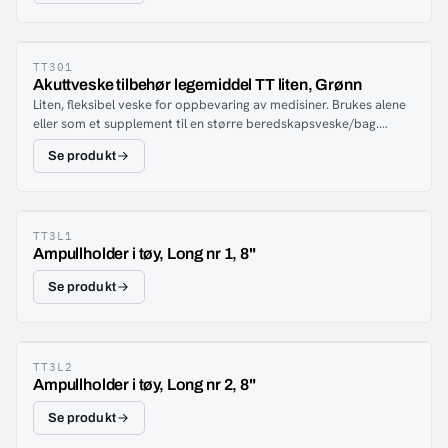
TT301
Akuttveske tilbehør legemiddel TT liten, Grønn
Liten, fleksibel veske for oppbevaring av medisiner. Brukes alene
eller som et supplement til en større beredskapsveske/bag.
Ettersom de elastiske båndene i posen lett kan flyttes, kan posen
Se produkt
enkelt tilpasses ut fra antall ampuller og behov.
TT3L1
Ampullholder i tøy, Long nr 1, 8"
Se produkt
TT3L2
Ampullholder i tøy, Long nr 2, 8"
Se produkt