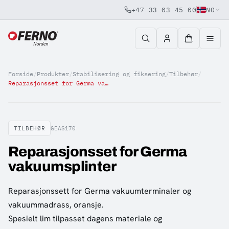
+47 33 03 45 00
NO
Jump to content
Forside
/
Produkter
/
Stabilisering og fiksering
/
Tilbehør
/
Reparasjonsset for Germa vakuumsplinter
TILBEHØR
GEAS170
Reparasjonsset for Germa
vakuumsplinter
Reparasjonssett for Germa vakuumterminaler og
vakuummadrass, oransje.
Spesielt lim tilpasset dagens materiale og