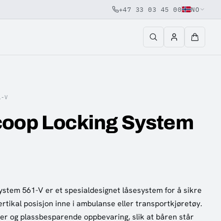
+47 33 03 45 00
NO
1-V
coop Locking System
stem 561-V er et spesialdesignet låsesystem for å sikre
tikal posisjon inne i ambulanse eller transportkjøretøy.
ker og plassbesparende oppbevaring, slik at båren står