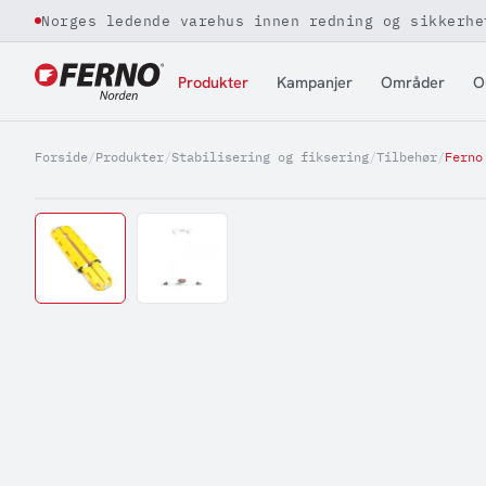
Norges ledende varehus innen redning og sikkerhe
Jump to content
Produkter
Kampanjer
Områder
O
Forside
/
Produkter
/
Stabilisering og fiksering
/
Tilbehør
/