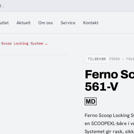
t.
utlet
Aktuelt
Om oss
Service
Kontakt
Ferno Scoop Locking System 561-V
TILBEHØR
FERNO ·
F56
Ferno S
561-V
Ferno Scoop Locking Sy
en SCOOPEXL-båre i ver
Systemet gir rask, sik