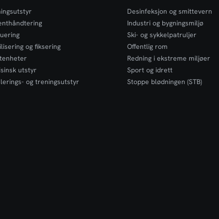
isk fotdel med flere låseposisjoner
ngdejustering etter pasientens
ingsutstyr
Desinfeksjon og smittevern
åndtak på hver side gir sikkert
enthåndtering
Industri og bygningsmiljø
ollert løft, mens skjulte hengsler
uering
Ski- og sykkelpatruljer
ig å brette båren for kompakt
lisering og fiksering
Offentlig rom
ransport. Den lette, men robuste
n gir høy mobilitet og pålitelig
tenheter
Redning i ekstreme miljøer
e ambulansetjeneste og
sinsk utstyr
Sport og idrett
id.Båren leveres med tre
lerings- og treningsutstyr
Stoppe blødningen (STB)
 for sikker transport og er
 profesjonell bruk av opplært