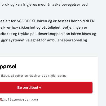
 i bruk og kan frigjøres med få raske bevegelser ved
esielt for SCOOPEXL-båren og er testet i henhold til EN
ikrer høy sikkerhet og pålitelighet. Betjeningen er
åndtaket og trykke på utløserknappen kan båren låses og
 gjør systemet velegnet for ambulansepersonell og
spørsel
tilbud, så setter en rådgiver opp riktig løsning.
Be om tilbud
fno@fernonorden.com