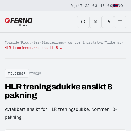
+47 33 03 45 00
NO
Jump to content
Forside
/
Produkter
/
Simulerings- og treningsutstyr
/
Tilbehør
/
HLR treningsdukke ansikt 8 pakning
TILBEHØR
VT9029
HLR treningsdukke ansikt 8
pakning
Avtakbart ansikt for HLR treningsdukke. Kommer i 8-
pakning