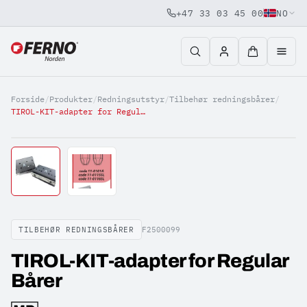
+47 33 03 45 00
NO
Jump to content
Forside
/
Produkter
/
Redningsutstyr
/
Tilbehør redningsbårer
/
TIROL-KIT-adapter for Regular Bårer
TILBEHØR REDNINGSBÅRER
F2500099
TIROL-KIT-adapter for Regular
Bårer