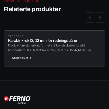
KOMPLETT LØSNING
Relaterte produkter
TR30C015
Karabinkrok D, 12 mm for redningsbårer
ProduktfunksjonerKaldformet stålkonstruksjon for økt
holdbarhet100 % testet for å tåle 3,600 lbs (16 kN)Minimum
strekkstyrke på 10,000 lbs (45 kN)SertifiseringerOppfyller eller
Se produkt
overgår EN362-2004 standarder