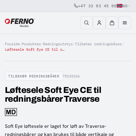
+47 33 03 45 00
NO
Jump to content
Forside
/
Produkter
/
Redningsutstyr
/
Tilbehør redningsbårer
/
Løftesele Soft Eye CE til redningsbårer Traverse
TILBEHØR REDNINGSBÅRER
TR150106
Løftesele Soft Eye CE til
redningsbårer Traverse
Soft Eye løftesele er laget for løft av Traverse-
redningsbårer og kan brukes til både vertikale og