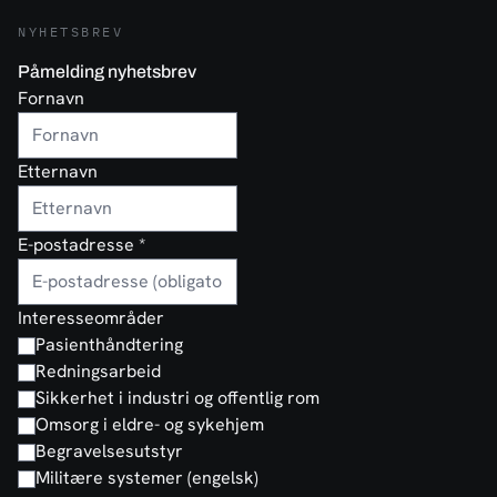
NYHETSBREV
Påmelding nyhetsbrev
Fornavn
Etternavn
E-postadresse
*
Interesseområder
Pasienthåndtering
Redningsarbeid
Sikkerhet i industri og offentlig rom
Omsorg i eldre- og sykehjem
Begravelsesutstyr
Militære systemer (engelsk)