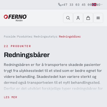
+47 33 03 45 00
NO
Jump to content
Forside
/
Produkter
/
Redningsutstyr
/
Redningsbårer
22 PRODUKTER
Redningsbårer
Redningsbåren er for å transportere skadede pasienter
trygt fra ulykkesstedet til et sted som er bedre egnet for
videre behandling. Skadestedet kan variere sterkt og
dermed også transportveien til et nytt behandlingssted.
Derfor er det utviklet forskjellige typer redningsbårer for
forskjellige miljøer. Noen forflytningsbårer som Minitranz
LES MER
er spesielt designet for transport i trange miljøer med
dårlig fremkommelighet. Tirol Kit for Titan Complet er