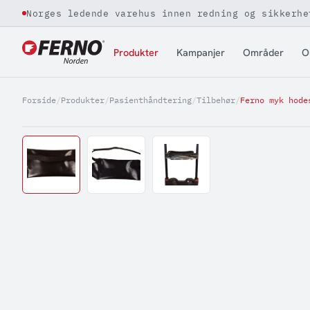
Norges ledende varehus innen redning og sikkerhe
Jump to content
Produkter
Kampanjer
Områder
O
Forside
/
Produkter
/
Pasienthåndtering
/
Tilbehør
/