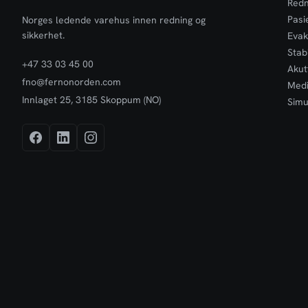
fås stolen også med avtagbare larveføtter og
trygg og beh
Redn
avtagbare larveføtter med motor
Pasi
Norges ledende varehus innen redning og
(PowerTraxx). Vi anbefaler regelmessig trening
sikkerhet.
Evak
med våre evakuerings- og trappestoler. Finnes
Stabi
også i utgaver med rygg og sete i hardplast.
+47 33 03 45 00
F05610A
Akut
fno@fernonorden.com
Medi
Innlaget 25, 3185 Skoppum (NO)
Simu