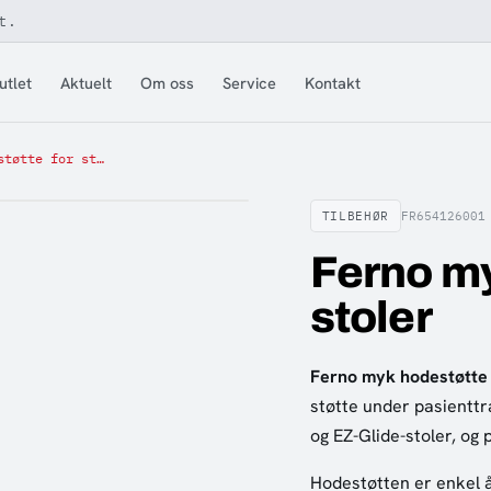
t.
utlet
Aktuelt
Om oss
Service
Kontakt
Ferno myk hodestøtte for stoler
TILBEHØR
FR654126001
Ferno my
stoler
Ferno myk hodestøtte
støtte under pasientt
og EZ-Glide-stoler, og p
Hodestøtten er enkel å