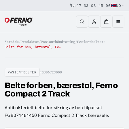
+47 33 03 45 00
NO
Jump to content
Forside
/
Produkter
/
Pasienthåndtering
/
Pasientbelter
/
Belte for ben, bærestol, Ferno Compact 2 Track
PASIENTBELTER
FGB06723008
Belte for ben, bærestol, Ferno
Compact 2 Track
Antibakterielt belte for sikring av ben tilpasset
FGB071481450 Ferno Compact 2 Track bæresele.