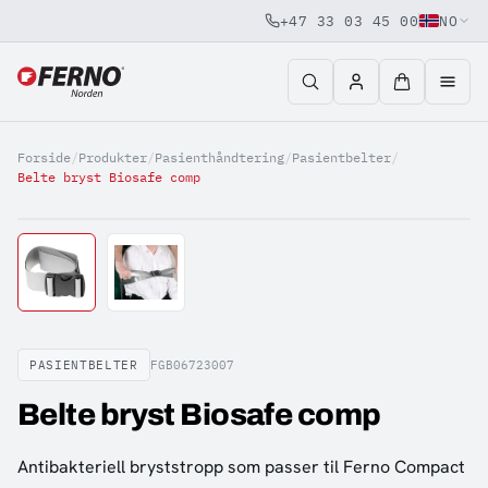
+47 33 03 45 00
NO
Jump to content
Forside
/
Produkter
/
Pasienthåndtering
/
Pasientbelter
/
Belte bryst Biosafe comp
PASIENTBELTER
FGB06723007
Belte bryst Biosafe comp
Antibakteriell bryststropp som passer til Ferno Compact