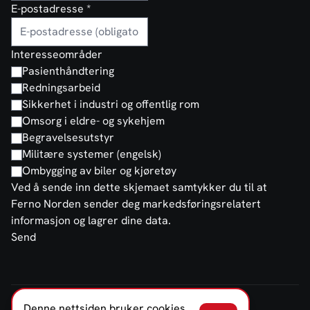
E-postadresse
*
Interesseområder
Pasienthåndtering
Redningsarbeid
Sikkerhet i industri og offentlig rom
Omsorg i eldre- og sykehjem
Begravelsesutstyr
Militære systemer (engelsk)
Ombygging av biler og kjøretøy
Ved å sende inn dette skjemaet samtykker du til at
Ferno Norden sender deg markedsføringsrelatert
informasjon og lagrer dine data.
Send
Denne nettsiden bruker cookies.
FERNO NORDEN NORGE AS © 2026