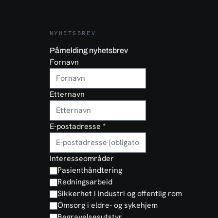
NYHETSBREV
Påmelding nyhetsbrev
Fornavn
Etternavn
E-postadresse
*
Interesseområder
Pasienthåndtering
Redningsarbeid
Sikkerhet i industri og offentlig rom
Omsorg i eldre- og sykehjem
Begravelsesutstyr