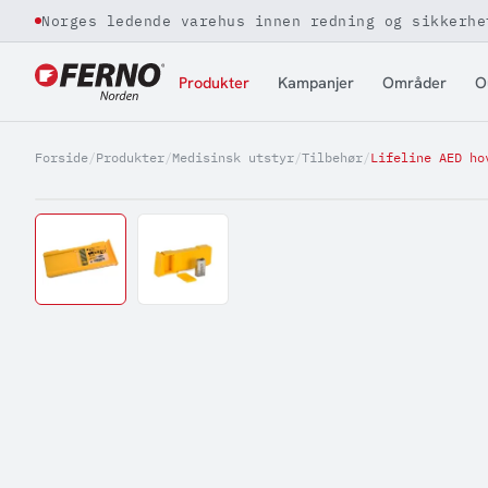
Norges ledende varehus innen redning og sikkerhe
Jump to content
Produkter
Kampanjer
Områder
O
Forside
/
Produkter
/
Medisinsk utstyr
/
Tilbehør
/