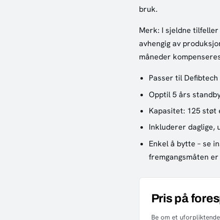
bruk.
Merk: I sjeldne tilfell
avhengig av produksjon
måneder kompenseres
Passer til Defibtec
Opptil 5 års standby
Kapasitet: 125 støt e
Inkluderer daglige, 
Enkel å bytte – se i
fremgangsmåten er l
Pris på fore
Be om et uforpliktende 