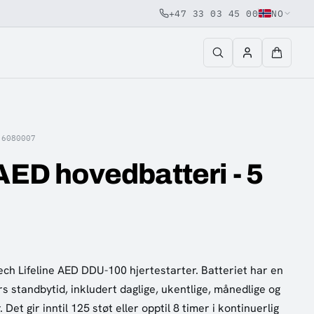
+47 33 03 45 00
NO
·
6080007
 AED hovedbatteri - 5
tech Lifeline AED DDU-100 hjertestarter. Batteriet har en
rs standbytid, inkludert daglige, ukentlige, månedlige og
 Det gir inntil 125 støt eller opptil 8 timer i kontinuerlig