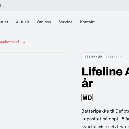
t.
utlet
Aktuelt
Om oss
Service
Kontakt
Lifeline AED hovedbatteri - 5 år
TILBEHØR
Defibtech 
Lifeline
år
Batteripakke til Defib
kapasitet på opptil 5 å
kvartalsvise selvtester.