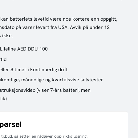
er kan batteriets levetid være noe kortere enn oppgitt,
sdato på varer levert fra USA. Avvik på under 12
 ikke.
h Lifeline AED DDU-100
tid
ller 8 timer i kontinuerlig drift
ukentlige, månedlige og kvartalsvise selvtester
nstruksjonsvideo (viser 7-års batteri, men
ik)
spørsel
tilbud, så setter en rådgiver opp riktig løsning.