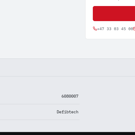
+47 33 03 45 00
6080007
Defibtech