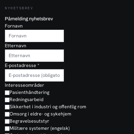
NYHETSBREV
Påmelding nyhetsbrev
Fornavn
Etternavn
E-postadresse
*
Interesseområder
Pasienthåndtering
Redningsarbeid
Sikkerhet i industri og offentlig rom
Omsorg i eldre- og sykehjem
Begravelsesutstyr
Militære systemer (engelsk)