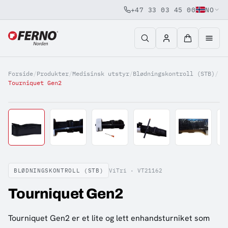
+47 33 03 45 00
NO
Jump to content
Forside
/
Produkter
/
Medisinsk utstyr
/
Blødningskontroll (STB)
/
Tourniquet Gen2
BLØDNINGSKONTROLL (STB)
ViTri ·
VT21162
Tourniquet Gen2
Tourniquet Gen2 er et lite og lett enhandsturniket som