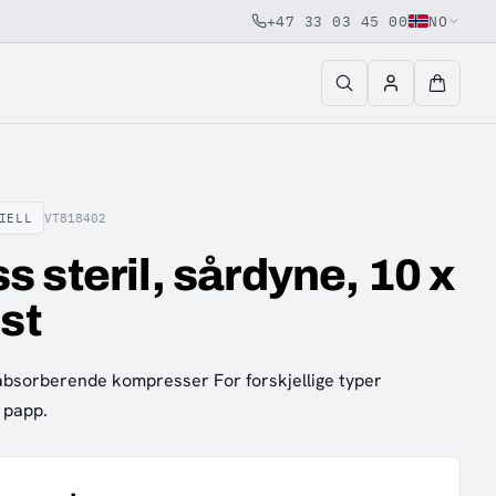
+47 33 03 45 00
NO
IELL
VT818402
 steril, sårdyne, 10 x
 st
absorberende kompresser For forskjellige typer
 papp.