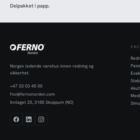
Delpakket i papp.
PRO
Redn
Pasi
Norges ledende varehus innen redning og
sikkerhet.
Evak
Stabi
+47 33 03 45 00
Akut
fno@fernonorden.com
Medi
Innlaget 25, 3185 Skoppum (NO)
Simu