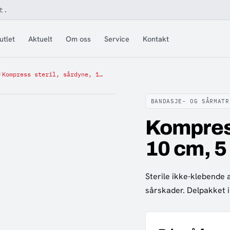
t.
utlet
Aktuelt
Om oss
Service
Kontakt
/
Kompress steril, sårdyne, 10 x 10 cm, 5 st
BANDASJE- OG SÅRMATR
Kompress
10 cm, 5
Sterile ikke-klebende 
sårskader. Delpakket i