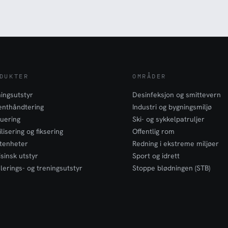
DUKTER
OMRÅDER
ingsutstyr
Desinfeksjon og smittevern
enthåndtering
Industri og bygningsmiljø
uering
Ski- og sykkelpatruljer
lisering og fiksering
Offentlig rom
tenheter
Redning i ekstreme miljøer
sinsk utstyr
Sport og idrett
lerings- og treningsutstyr
Stoppe blødningen (STB)