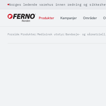
Norges ledende varehus innen redning og sikkerhe
Jump to content
Produkter
Kampanjer
Områder
O
Forside
/
Produkter
/
Medisinsk utstyr
/
Bandasje- og sårmatriell