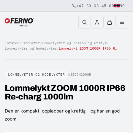
+47 33 03 45 00
NO
Jump to content
Forside
/
Produkter
/
Lommelykter og personlig utstyr
/
Lommelykter og hodelykter
/
Lommelykt ZOOM 1000R IP66 Re-charg 1000lm
LOMMELYKTER OG HODELYKTER
NSZOOM1000R
Lommelykt ZOOM 1000R IP66
Re-charg 1000lm
Den er kompakt, oppladbar og kraftig - og har en god
zoom.