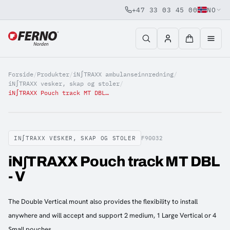
+47 33 03 45 00
NO
Jump to content
Forside
/
Produkter
/
iN∫TRAXX ambulanseinnredning
/
iN∫TRAXX vesker, skap og stoler
/
iN∫TRAXX Pouch track MT DBL - V
IN∫TRAXX VESKER, SKAP OG STOLER
F90032
iN∫TRAXX Pouch track MT DBL
- V
The Double Vertical mount also provides the flexibility to install
anywhere and will accept and support 2 medium, 1 Large Vertical or 4
Small pouches.