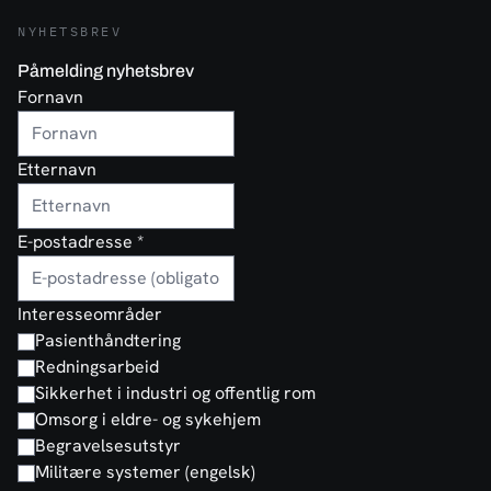
NYHETSBREV
Påmelding nyhetsbrev
Fornavn
Etternavn
E-postadresse
*
Interesseområder
Pasienthåndtering
Redningsarbeid
Sikkerhet i industri og offentlig rom
Omsorg i eldre- og sykehjem
Begravelsesutstyr
Militære systemer (engelsk)