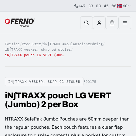
+47 33 03 45 00
NO
Jump to content
Forside
/
Produkter
/
iN∫TRAXX ambulanseinnredning
/
iN∫TRAXX vesker, skap og stoler
/
iN∫TRAXX pouch LG VERT (Jumbo) 2 per Box
IN∫TRAXX VESKER, SKAP OG STOLER
F90175
iN∫TRAXX pouch LG VERT
(Jumbo) 2 per Box
NTRAXX SafePak Jumbo Pouches are 50mm deeper than
the regular pouches. Each pouch features a clear flap
enclosure to display contents plus a pocket for custom