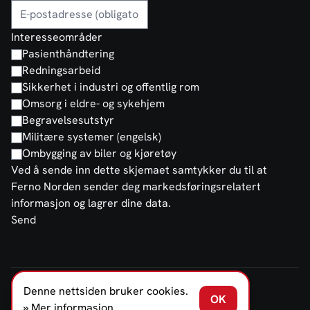
Interesseområder
Pasienthåndtering
Redningsarbeid
Sikkerhet i industri og offentlig rom
Omsorg i eldre- og sykehjem
Begravelsesutstyr
Militære systemer (engelsk)
Ombygging av biler og kjøretøy
Ved å sende inn dette skjemaet samtykker du til at
Ferno Norden sender deg markedsføringsrelatert
informasjon og lagrer dine data.
Send
Denne nettsiden bruker cookies.
FERNO NORDEN NORGE AS © 2026
OK
Salgs- og leveringsbetingelser
Personvernerklæring
» Mer informasjon