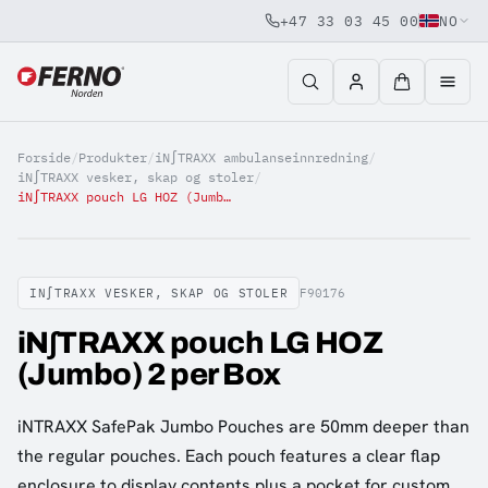
+47 33 03 45 00
NO
Jump to content
Forside
/
Produkter
/
iN∫TRAXX ambulanseinnredning
/
iN∫TRAXX vesker, skap og stoler
/
iN∫TRAXX pouch LG HOZ (Jumbo) 2 per Box
IN∫TRAXX VESKER, SKAP OG STOLER
F90176
iN∫TRAXX pouch LG HOZ
(Jumbo) 2 per Box
iNTRAXX SafePak Jumbo Pouches are 50mm deeper than
the regular pouches. Each pouch features a clear flap
enclosure to display contents plus a pocket for custom