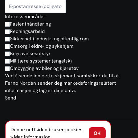
Interesseområder
Pasienthåndtering
Redningsarbeid
Sikkerhet i industri og offentlig rom
Omsorg i eldre- og sykehjem
Begravelsesutstyr
Militære systemer (engelsk)
Ombygging av biler og kjøretøy
Ved å sende inn dette skjemaet samtykker du til at
Ferno Norden sender deg markedsføringsrelatert
informasjon og lagrer dine data.
Send
Denne nettsiden bruker cookies.
FERNO NORDEN NORGE AS © 2026
OK
Salgs- og leveringsbetingelser
Personvernerklæring
» Mer informasjon