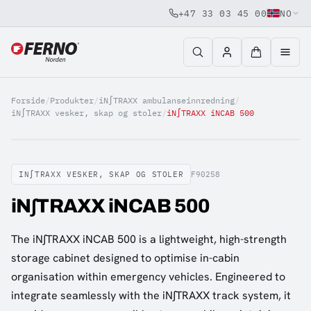
+47 33 03 45 00
NO
Jump to content
Forside
/
Produkter
/
iN∫TRAXX ambulanseinnredning
/
iN∫TRAXX vesker, skap og stoler
/
iN∫TRAXX iNCAB 500
IN∫TRAXX VESKER, SKAP OG STOLER
F90258
iN∫TRAXX iNCAB 500
The iN∫TRAXX iNCAB 500 is a lightweight, high-strength
storage cabinet designed to optimise in-cabin
organisation within emergency vehicles. Engineered to
integrate seamlessly with the iN∫TRAXX track system, it