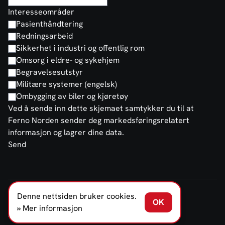
Interesseområder
Pasienthåndtering
Redningsarbeid
Sikkerhet i industri og offentlig rom
Omsorg i eldre- og sykehjem
Begravelsesutstyr
Militære systemer (engelsk)
Ombygging av biler og kjøretøy
Ved å sende inn dette skjemaet samtykker du til at
Ferno Norden sender deg markedsføringsrelatert
informasjon og lagrer dine data.
Send
Denne nettsiden bruker cookies.
FERNO NORDEN NORGE AS © 2026
OK
Salgs- og leveringsbetingelser
Personvernerklæring
» Mer informasjon
Åpenhetsloven