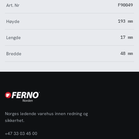
Art. Nr
F90049
Høyde
193 mm
Lengde
17 mm
Bredde
48 mm
Norges ledende varehus innen redning og
sikkerhet.
+47 33 03 45 00