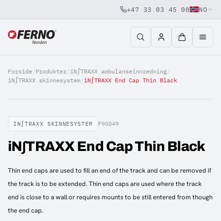
+47 33 03 45 00
NO
Jump to content
Forside
/
Produkter
/
iN∫TRAXX ambulanseinnredning
/
iN∫TRAXX skinnesystem
/
iN∫TRAXX End Cap Thin Black
IN∫TRAXX SKINNESYSTEM
F90049
iN∫TRAXX End Cap Thin Black
Thin end caps are used to fill an end of the track and can be removed if
the track is to be extended. Thin end caps are used where the track
end is close to a wall or requires mounts to be still entered from though
the end cap.