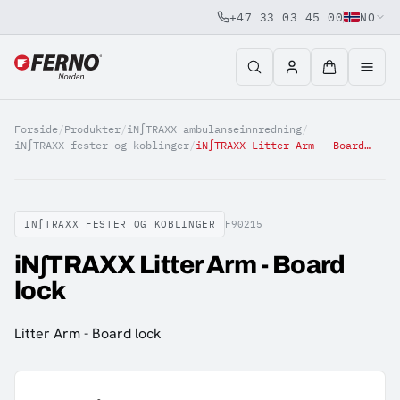
+47 33 03 45 00
NO
Jump to content
Forside
/
Produkter
/
iN∫TRAXX ambulanseinnredning
/
iN∫TRAXX fester og koblinger
/
iN∫TRAXX Litter Arm - Board lock
IN∫TRAXX FESTER OG KOBLINGER
F90215
iN∫TRAXX Litter Arm - Board
lock
Litter Arm - Board lock