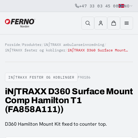
+47 33 03 45 00
NO
Jump to content
Forside
/
Produkter
/
iN∫TRAXX ambulanseinnredning
/
iN∫TRAXX fester og koblinger
/
iN∫TRAXX D360 Surface Mount Comp Hamilton T1 (FA858A111))
IN∫TRAXX FESTER OG KOBLINGER
F90186
iN∫TRAXX D360 Surface Mount
Comp Hamilton T1
(FA858A111))
D360 Hamilton Mount Kit fixed to counter top.