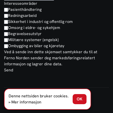
Interesseområder
Pasienthåndtering
Redningsarbeid
Sikkerhet i industri og offentlig rom
Omsorg i eldre- og sykehjem
Begravelsesutstyr
Militære systemer (engelsk)
Ombygging av biler og kjøretøy
Ved å sende inn dette skjemaet samtykker du til at
Ferno Norden sender deg markedsføringsrelatert
informasjon og lagrer dine data.
Send
Denne nettsiden bruker cookies.
FERNO NORDEN NORGE AS © 2026
OK
Salgs- og leveringsbetingelser
Personvernerklæring
» Mer informasjon
Åpenhetsloven