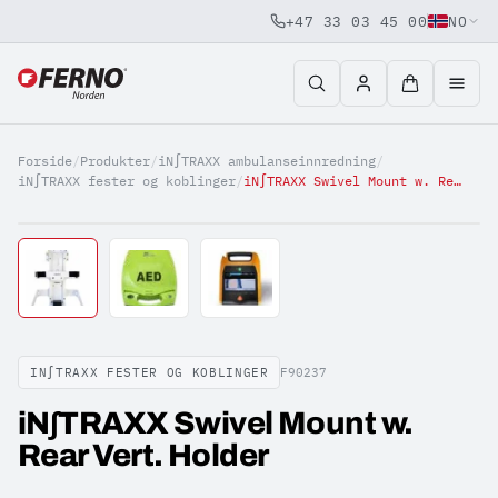
+47 33 03 45 00
NO
Jump to content
Forside
/
Produkter
/
iN∫TRAXX ambulanseinnredning
/
iN∫TRAXX fester og koblinger
/
iN∫TRAXX Swivel Mount w. Rear Vert. Holder
IN∫TRAXX FESTER OG KOBLINGER
F90237
iN∫TRAXX Swivel Mount w.
Rear Vert. Holder