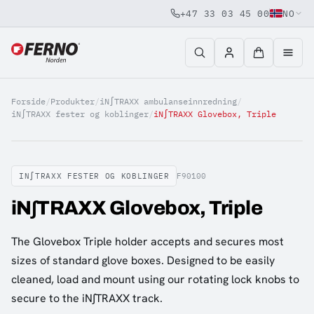
+47 33 03 45 00
NO
Jump to content
Forside
/
Produkter
/
iN∫TRAXX ambulanseinnredning
/
iN∫TRAXX fester og koblinger
/
iN∫TRAXX Glovebox, Triple
IN∫TRAXX FESTER OG KOBLINGER
F90100
iN∫TRAXX Glovebox, Triple
The Glovebox Triple holder accepts and secures most
sizes of standard glove boxes. Designed to be easily
cleaned, load and mount using our rotating lock knobs to
secure to the iN∫TRAXX track.