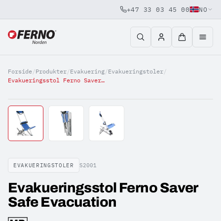
+47 33 03 45 00
NO
Jump to content
Forside
/
Produkter
/
Evakuering
/
Evakueringstoler
/
Evakueringsstol Ferno Saver Safe Evacuation
EVAKUERINGSTOLER
S2001
Evakueringsstol Ferno Saver
Safe Evacuation