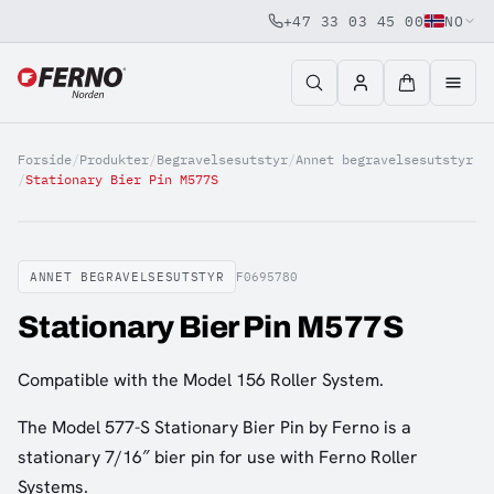
+47 33 03 45 00
NO
Jump to content
Forside
/
Produkter
/
Begravelsesutstyr
/
Annet begravelsesutstyr
/
Stationary Bier Pin M577S
ANNET BEGRAVELSESUTSTYR
F0695780
Stationary Bier Pin M577S
Compatible with the Model 156 Roller System.
The Model 577-S Stationary Bier Pin by Ferno is a
stationary 7/16″ bier pin for use with Ferno Roller
Systems.