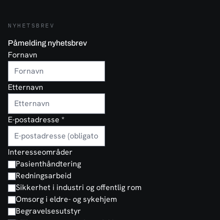
NYHETSBREV
Påmelding nyhetsbrev
Fornavn
Etternavn
E-postadresse
*
Interesseområder
Pasienthåndtering
Redningsarbeid
Sikkerhet i industri og offentlig rom
Omsorg i eldre- og sykehjem
Begravelsesutstyr