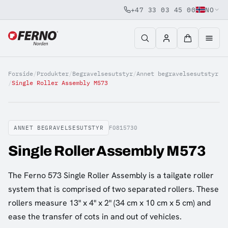
+47 33 03 45 00
NO
Jump to content
Forside
/
Produkter
/
Begravelsesutstyr
/
Annet begravelsesutstyr
/
Single Roller Assembly M573
ANNET BEGRAVELSESUTSTYR
F0815730
Single Roller Assembly M573
The Ferno 573 Single Roller Assembly is a tailgate roller
system that is comprised of two separated rollers. These
rollers measure 13" x 4" x 2" (34 cm x 10 cm x 5 cm) and
ease the transfer of cots in and out of vehicles.