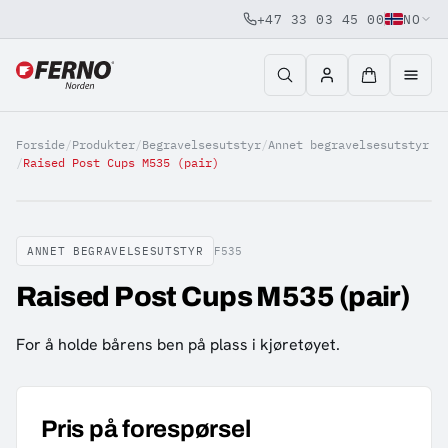
+47 33 03 45 00
NO
Jump to content
Forside
/
Produkter
/
Begravelsesutstyr
/
Annet begravelsesutstyr
/
Raised Post Cups M535 (pair)
ANNET BEGRAVELSESUTSTYR
F535
Raised Post Cups M535 (pair)
For å holde bårens ben på plass i kjøretøyet.
Pris på forespørsel