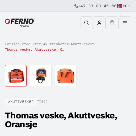
+47 33 03 45 00
NO
Jump to content
Forside
/
Produkter
/
Akuttenheter
/
Akuttvesker
/
Thomas veske, Akuttveske, Oransje
AKUTTVESKER
TT890
Thomas veske, Akuttveske,
Oransje