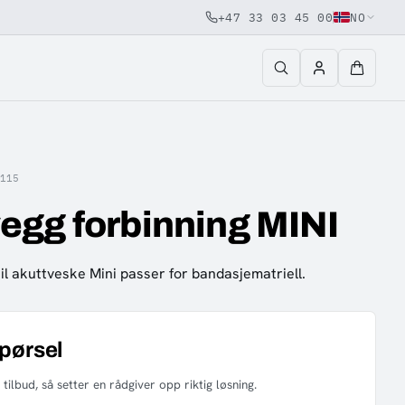
+47 33 03 45 00
NO
115
egg forbinning MINI
l akuttveske Mini passer for bandasjematriell.
spørsel
tilbud, så setter en rådgiver opp riktig løsning.