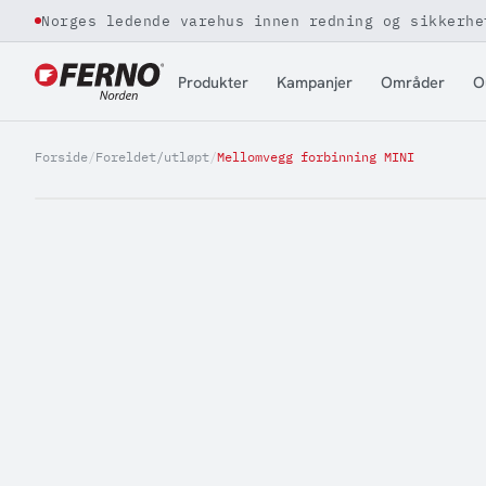
Norges ledende varehus innen redning og sikkerhe
Jump to content
Produkter
Kampanjer
Områder
O
Forside
/
Foreldet/utløpt
/
Mellomvegg forbinning MINI