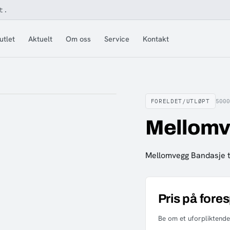
t.
utlet
Aktuelt
Om oss
Service
Kontakt
FORELDET/UTLØPT
5000
Mellomv
Mellomvegg Bandasje ti
Pris på fore
Be om et uforpliktende 