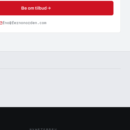
Be om tilbud
fno@fernonorden.com
NYHETSBREV