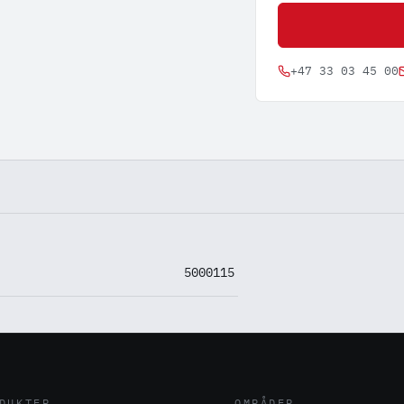
+47 33 03 45 00
5000115
DUKTER
OMRÅDER