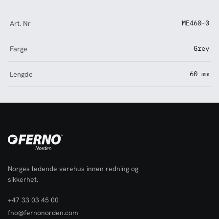
Art. Nr
ME460-0
Farge
Grey
Lengde
60 mm
Norges ledende varehus innen redning og
sikkerhet.
+47 33 03 45 00
fno@fernonorden.com