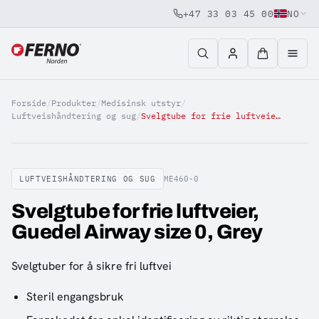
+47 33 03 45 00
NO
Jump to content
Forside
/
Produkter
/
Medisinsk utstyr
/
Luftveishåndtering og sug
/
Svelgtube for frie luftveier, Guedel Airway size 0, Grey
LUFTVEISHÅNDTERING OG SUG
ME460-0
Svelgtube for frie luftveier,
Guedel Airway size 0, Grey
Svelgtuber for å sikre fri luftvei
Steril engangsbruk